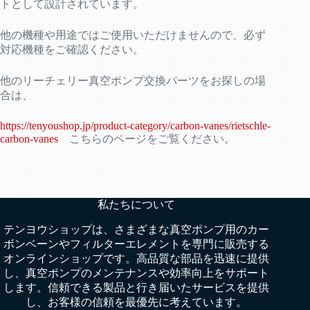
トとして設計されています。
他の機種や用途ではご使用いただけませんので、必ず
対応機種をご確認ください。
他のリーチェリー真空ポンプ交換パーツをお探しの場
合は、
https://tenyoushop.jp/product-category/carbon-vanes/rietschle-
carbon-vanes
こちらのページをご覧ください。
私たちについて
テンヨウショップは、さまざまな真空ポンプ用のカー
ボンベーンやフィルターエレメントを専門に販売する
オンラインショップです。高品質な部品を迅速に提供
し、真空ポンプのメンテナンスや効率向上をサポート
します。信頼できる製品と行き届いたサービスを提供
し、お客様の信頼を最優先に考えています。