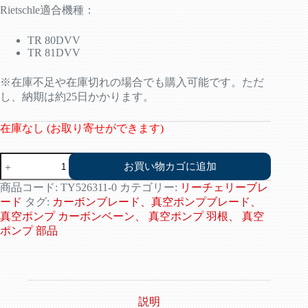
Rietschle適合機種：
TR 80DVV
TR 81DVV
※在庫不足や在庫切れの場合でも購入可能です。ただ
し、納期は約25日かかります。
在庫なし (お取り寄せができます)
リ
お買い物カゴに追加
ー
チ
商品コード:
TY526311-0
カテゴリー:
リーチェリーブレ
ェ
ード
タグ:
カーボンブレード、真空ポンプブレード、
リ
真空ポンプ カーボンベーン、 真空ポンプ 羽根、 真空
ー
ポンプ 部品
526311
交
換
用
ブ
レ
説明