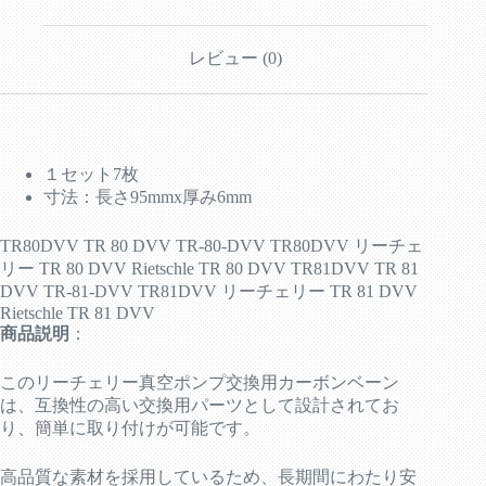
ー
ド
7
レビュー (0)
枚
セ
ッ
ト
個
１セット7枚
寸法：長さ95mmx厚み6mm
TR80DVV TR 80 DVV TR-80-DVV TR80DVV リーチェ
リー TR 80 DVV Rietschle TR 80 DVV TR81DVV TR 81
DVV TR-81-DVV TR81DVV リーチェリー TR 81 DVV
Rietschle TR 81 DVV
商品説明
：
このリーチェリー真空ポンプ交換用カーボンベーン
は、互換性の高い交換用パーツとして設計されてお
り、簡単に取り付けが可能です。
高品質な素材を採用しているため、長期間にわたり安