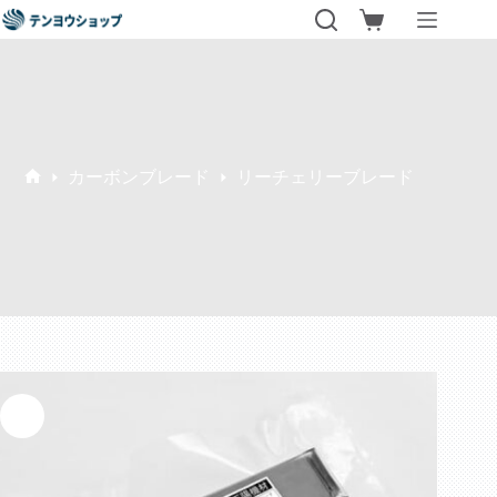
コ
シ
ン
ョ
テ
ッ
ン
ピ
ツ
ン
へ
グ
ス
カ
キ
カーボンブレード
リーチェリーブレード
ー
ホ
ッ
ト
ー
プ
ム