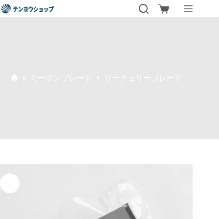
コ
シ
ン
ョ
テ
ッ
ン
ピ
ツ
ン
へ
グ
ス
カ
キ
カーボンブレード
リーチェリーブレード
ー
ホ
ッ
ト
ー
プ
ム