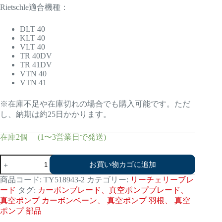
Rietschle適合機種：
DLT 40
KLT 40
VLT 40
TR 40DV
TR 41DV
VTN 40
VTN 41
※在庫不足や在庫切れの場合でも購入可能です。ただ
し、納期は約25日かかります。
在庫2個 (1〜3営業日で発送)
リ
お買い物カゴに追加
ー
チ
商品コード:
TY518943-2
カテゴリー:
リーチェリーブレ
ェ
ード
タグ:
カーボンブレード、真空ポンプブレード、
リ
真空ポンプ カーボンベーン、 真空ポンプ 羽根、 真空
ー
ポンプ 部品
518943