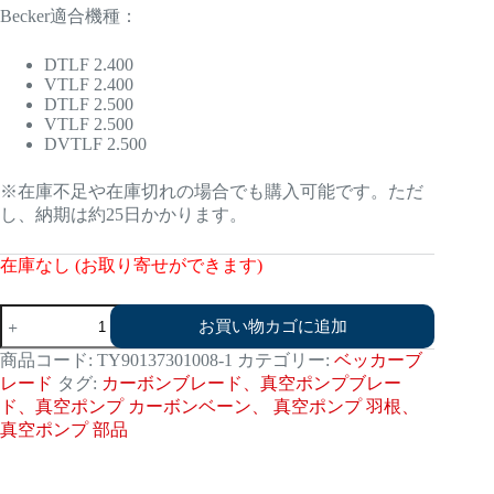
Becker適合機種：
DTLF 2.400
VTLF 2.400
DTLF 2.500
VTLF 2.500
DVTLF 2.500
※在庫不足や在庫切れの場合でも購入可能です。ただ
し、納期は約25日かかります。
在庫なし (お取り寄せができます)
ベ
お買い物カゴに追加
ッ
カ
商品コード:
TY90137301008-1
カテゴリー:
ベッカーブ
ー
レード
タグ:
カーボンブレード、真空ポンプブレー
90137301008
ド、真空ポンプ カーボンベーン、 真空ポンプ 羽根、
交
真空ポンプ 部品
換
用
ブ