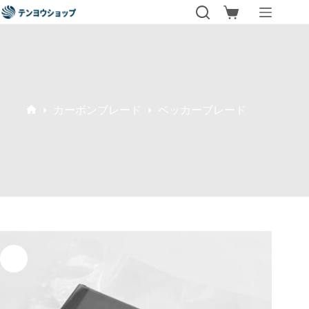
コ
シ
ン
ョ
テ
ッ
ン
ピ
ツ
ン
へ
グ
ス
カ
キ
カーボンブレード
ベッカーブレード
ー
ホ
ッ
ト
ー
プ
ム