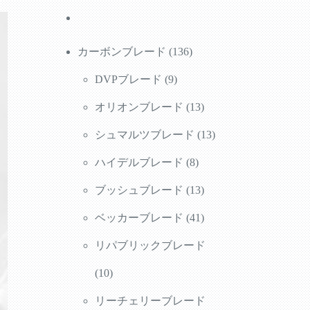
136
カーボンブレード
136
9
個
DVPブレード
9
個
の
13
オリオンブレード
13
の
商
個
13
シュマルツブレード
13
商
品
8
の
個
ハイデルブレード
8
品
個
商
13
の
ブッシュブレード
13
の
品
個
41
商
ベッカーブレード
41
商
の
個
品
リパブリックブレード
10
品
商
の
10
個
品
商
リーチェリーブレード