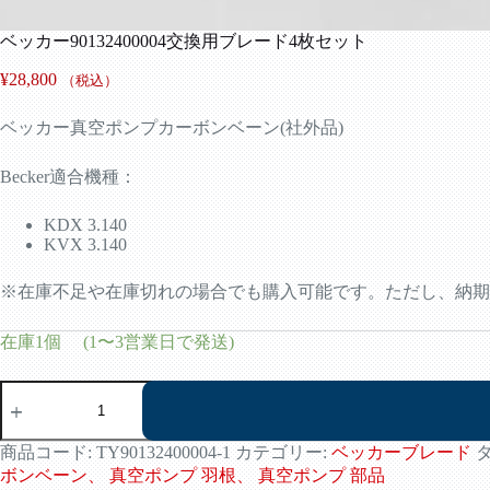
ベッカー90132400004交換用ブレード4枚セット
¥
28,800
（税込）
ベッカー真空ポンプカーボンベーン(社外品)
Becker適合機種：
KDX 3.140
KVX 3.140
※在庫不足や在庫切れの場合でも購入可能です。ただし、納期
在庫1個 (1〜3営業日で発送)
ベ
ッ
カ
ー
商品コード:
TY90132400004-1
カテゴリー:
ベッカーブレード
90132400004
ボンベーン、 真空ポンプ 羽根、 真空ポンプ 部品