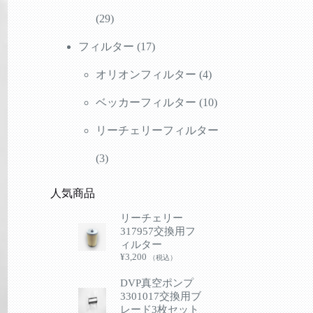
の
29
品
29
商
個
17
フィルター
17
品
の
個
4
オリオンフィルター
4
商
の
個
10
ベッカーフィルター
10
品
商
の
個
リーチェリーフィルター
3
品
商
の
3
個
品
商
人気商品
の
品
リーチェリー
317957交換用フ
商
ィルター
¥
3,200
（税込）
品
DVP真空ポンプ
3301017交換用ブ
レード3枚セット