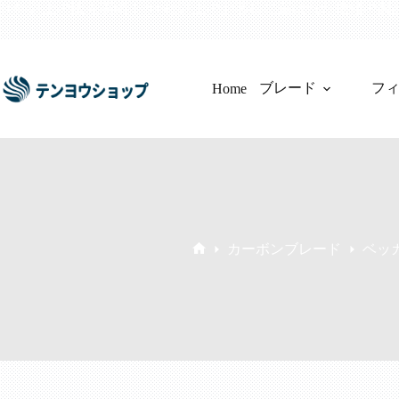
コ
10年以上の販売実績！200社以上のお客様に選ばれた信頼の
ン
テ
ン
ツ
ブレード
フ
Home
へ
ス
キ
ッ
プ
カーボンブレード
ベッ
ホ
ー
ム