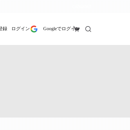
登録
ログイン
Googleでログイン
シ
ョ
ッ
ピ
ン
グ
カ
ー
ト