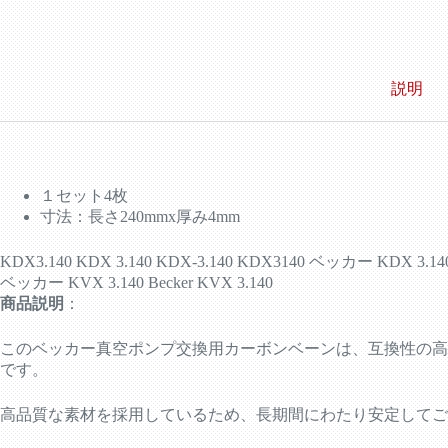
交
換
用
ブ
レ
説明
ー
ド
4
枚
セ
ッ
１セット4枚
ト
寸法：長さ240mmx厚み4mm
個
KDX3.140 KDX 3.140 KDX-3.140 KDX3140 ベッカー KDX 3.140 
ベッカー KVX 3.140 Becker KVX 3.140
商品説明
：
このベッカー真空ポンプ交換用カーボンベーンは、互換性の高
です。
高品質な素材を採用しているため、長期間にわたり安定してご