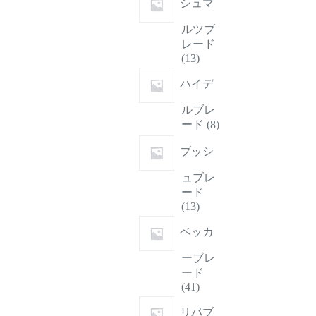
シュマ
の
商
ルツブ
品
レード
13
13
個
ハイデ
の
商
ルブレ
品
8
ード
8
個
の
ブッシ
商
ュブレ
品
ード
13
13
個
ベッカ
の
商
ーブレ
品
ード
41
41
個
リパブ
の