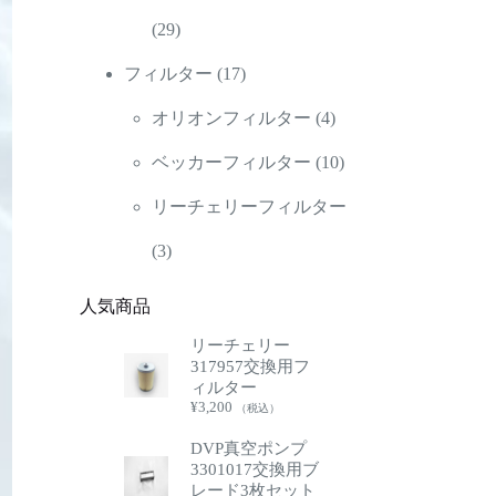
の
29
品
29
商
個
17
フィルター
17
品
の
個
4
オリオンフィルター
4
商
の
個
10
ベッカーフィルター
10
品
商
の
個
リーチェリーフィルター
3
品
商
の
3
個
品
商
人気商品
の
品
リーチェリー
317957交換用フ
商
ィルター
¥
3,200
（税込）
品
DVP真空ポンプ
3301017交換用ブ
レード3枚セット