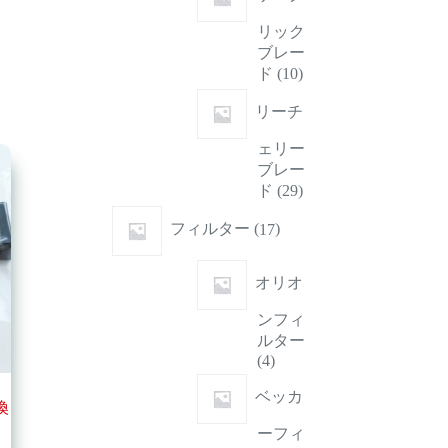
商
リック
品
ブレー
10
ド
10
個
の
リーチ
商
ェリー
品
ブレー
29
ド
29
個
17
の
フィルター
17
個
商
の
品
商
オリオ
品
ンフィ
ルター
4
4
個
ベッカ
の
換
商
ーフィ
品