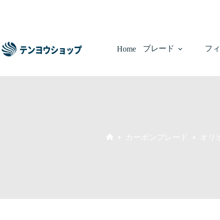
コ
10年以上の販売実績！200社以上のお客様に選ばれた信頼の
ン
テ
ン
ツ
ブレード
フ
Home
へ
ス
キ
ッ
プ
カーボンブレード
オリ
ホ
ー
ム