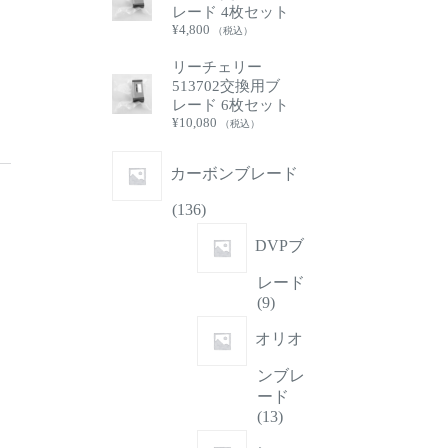
レード 4枚セット
¥
4,800
（税込）
リーチェリー
513702交換用ブ
レード 6枚セット
¥
10,080
（税込）
カーボンブレード
136
136
個
DVPブ
の
商
レード
品
9
9
個
オリオ
の
商
ンブレ
品
ード
13
13
個