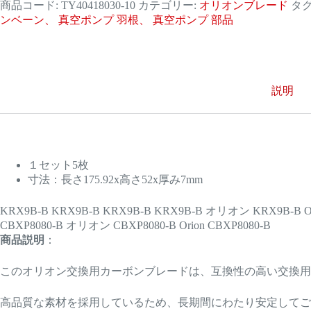
ン
商品コード:
TY40418030-10
カテゴリー:
オリオンブレード
タグ
04041803010
ンベーン、 真空ポンプ 羽根、 真空ポンプ 部品
交
換
用
ブ
レ
説明
ー
ド
5
枚
セ
ッ
１セット5枚
ト
寸法：長さ175.92x高さ52x厚み7mm
個
KRX9B-B KRX9B-B KRX9B-B KRX9B-B オリオン KRX9B-B Ori
CBXP8080-B オリオン CBXP8080-B Orion CBXP8080-B
商品説明
：
このオリオン交換用カーボンブレードは、互換性の高い交換
高品質な素材を採用しているため、長期間にわたり安定してご