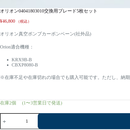
オリオン04041803010交換用ブレード5枚セット
¥
46,800
（税込）
オリオン真空ポンプカーボンベーン(社外品)
Orion適合機種：
KRX9B-B
CBXP8080-B
※在庫不足や在庫切れの場合でも購入可能です。ただし、納期
在庫2個 (1〜3営業日で発送)
オ
リ
オ