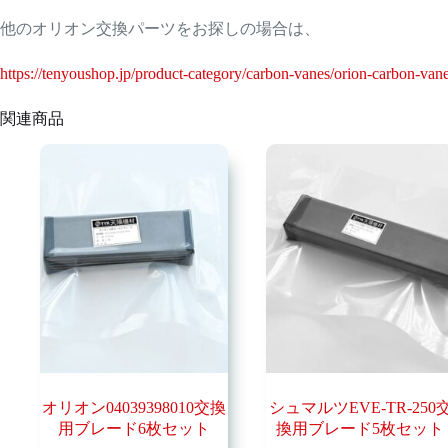
他のオリオン交換パーツをお探しの場合は、
https://tenyoushop.jp/product-category/carbon-vanes/orion-carbon-van
関連商品
オリオン04039398010交換
シュマルツEVE-TR-250
用ブレード6枚セット
換用ブレード5枚セット