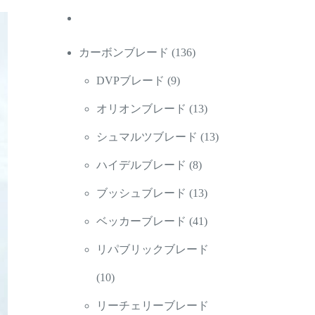
136
カーボンブレード
136
9
個
DVPブレード
9
個
の
13
オリオンブレード
13
の
商
個
13
シュマルツブレード
13
商
品
8
の
個
ハイデルブレード
8
品
個
商
13
の
ブッシュブレード
13
の
品
個
41
商
ベッカーブレード
41
商
の
個
品
リパブリックブレード
10
品
商
の
10
個
品
商
リーチェリーブレード