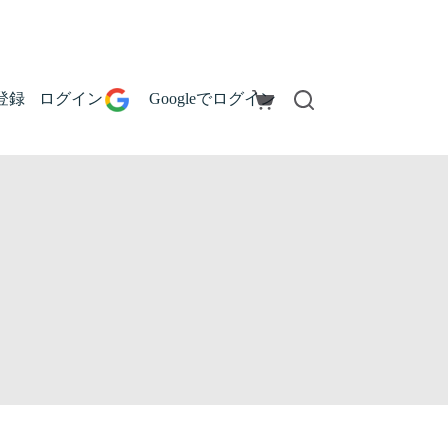
登録
ログイン
Googleでログイン
シ
ョ
ッ
ピ
ン
グ
カ
ー
ト